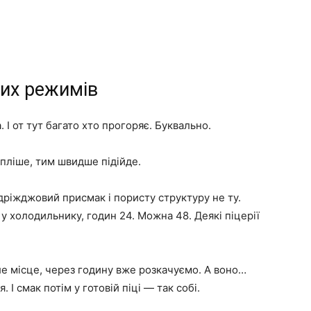
их режимів
І от тут багато хто прогоряє. Буквально.
епліше, тим швидше підійде.
ріжджовий присмак і пористу структуру не ту.
 у холодильнику, годин 24. Можна 48. Деякі піцерії
е місце, через годину вже розкачуємо. А воно…
 І смак потім у готовій піці — так собі.