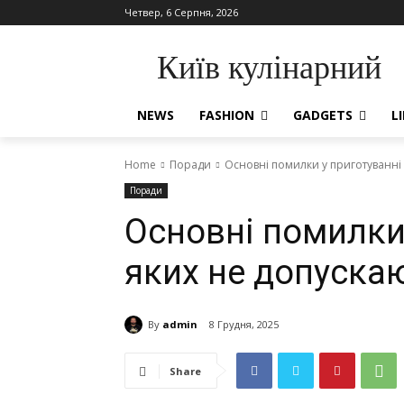
Четвер, 6 Серпня, 2026
Київ кулінарний
NEWS
FASHION
GADGETS
L
Home
Поради
Основні помилки у приготуванні п
Поради
Основні помилки 
яких не допускаю
By
admin
8 Грудня, 2025
Share