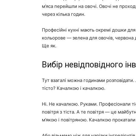
м’яса перейшли на овочі. Овочі не проход
через кілька годин.
Професійні кухні мають окремі дошки для 
кольорове — зелена для овочів, червона 
Ще як.
Вибір невідповідного ін
Тут взагалі можна годинами розповідати.
тісто? Качалкою і качалкою.
Ні. Не качалкою. Руками. Професіонали т
повітря з тіста. А те повітря — це майбутні
м’якою і повітряною. Качалкою прокатали
Або візьмемо ніж для нарізки інгредієнтів