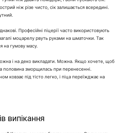
Гострий ніж різе чисто, сік залишається всередині.
утний.
днакові. Професійні піцерії часто використовують
загалі моцарелу рвуть руками на шматочки. Так
я на гумову масу.
можна і на деко викладати. Можна. Якщо хочете, щоб
нша половина зморщилась при перенесенні.
ом ковзає під тісто легко, і піца переїжджає на
в випікання