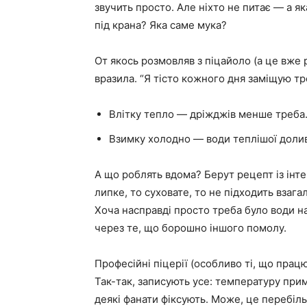
звучить просто. Але ніхто не питає — а як
під крана? Яка саме мука?
От якось розмовляв з піцайоло (а це вже ро
вразила. “Я тісто кожного дня заміщую т
Влітку тепло — дріжджів менше треба
Взимку холодно — води теплішої долива
А що роблять вдома? Берут рецепт із інтер
липке, то суховате, то не підходить взагал
Хоча насправді просто треба було води на
через те, що борошно іншого помолу.
Професійні піцерії (особливо ті, що прац
Так-так, записують усе: температуру при
деякі фанати фіксують. Може, це перебіл