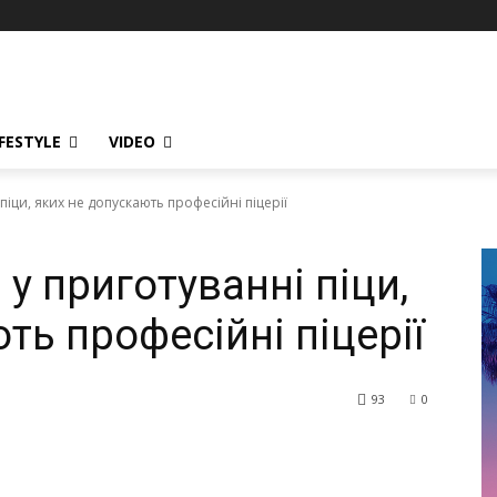
IFESTYLE
VIDEO
іци, яких не допускають професійні піцерії
у приготуванні піци,
ть професійні піцерії
93
0