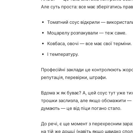
Але суть проста: все має зберігатись пра
Томатний соус відкрили — використали
Моцарелу розпакували — теж саме.
Ковбаса, овочі — все має свої терміни.
І температуру.
Професійні заклади це контролюють жорст
репутація, перевірки, штрафи.
Вдома ж як буває? А, цей соус тут уже т
трошки заслизла, але якщо обсмажити — пр
думають — це від піци погано стало.
До речі, є ще момент з перехресним зараж
на тій же дошці (навіть якщо швидко спол