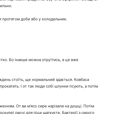
вильно.
 протягом доби або у холодильник.
ко. Бо інакше можна отруїтись, а це вже
иждень стоїть, ще нормальний здається. Ковбаса
окатить. І от так люди собі шлунки псують, а потім
енням. От ви м’ясо сире нарізали на дошці. Потім
оснули) овочі для піци шаткуєте. Бактерії з сирого