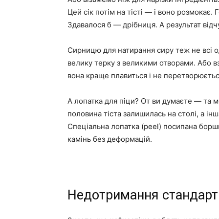
Цей сік потім на тісті — і воно розмокає. 
Здавалося б — дрібниця. А результат відч
Сирницю для натирання сиру теж не всі о
велику терку з великими отворами. Або в
вона краще плавиться і не перетворюєтьс
А лопатка для піци? От ви думаєте — та 
половина тіста залишилась на столі, а і
Спеціальна лопатка (peel) посипана боршн
камінь без деформацій.
Недотримання стандарті