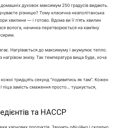
ть домашніх духовок максимум 250 градусів видають.
дчуваєте різницю? Тому класична неаполітанська
ри хвилини — і готово. Вдома ви її п’ять хвилин
 вся волога, начинка перетворюється на кам’яну
 сирим.
агає. Нагрівається до максимуму і акумулює тепло.
з нагрівом знизу. Так температура вища буде, хоча
 кожні тридцять секунд “подивитись як там”. Кожен
 І піца замість смаження просто… тушкується,
редієнтів та HACCP
и харчових продуктів. Звучить офіційно і складно.