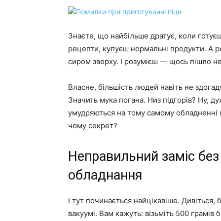
Знаєте, що найбільше дратує, коли готу
рецепти, купуєш нормальні продукти. А р
сиром зверху. І розумієш — щось пішло не
Власне, більшість людей навіть не здогад
Значить мука погана. Низ підгорів? Ну, ду
умудряються на тому самому обладненні (
чому секрет?
Неправильний заміс без
обладнання
І тут починається найцікавіше. Дивіться,
вакуумі. Вам кажуть: візьміть 500 грамів 