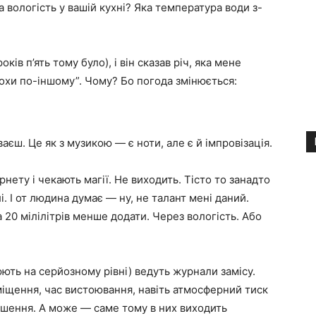
а вологість у вашій кухні? Яка температура води з-
ків п’ять тому було), і він сказав річ, яка мене
рохи по-іншому”. Чому? Бо погода змінюється:
.
єш. Це як з музикою — є ноти, але є й імпровізація.
нету і чекають магії. Не виходить. Тісто то занадто
і. І от людина думає — ну, не талант мені даний.
 20 мілілітрів менше додати. Через вологість. Або
юють на серйозному рівні) ведуть журнали замісу.
міщення, час вистоювання, навіть атмосферний тиск
ьшення. А може — саме тому в них виходить