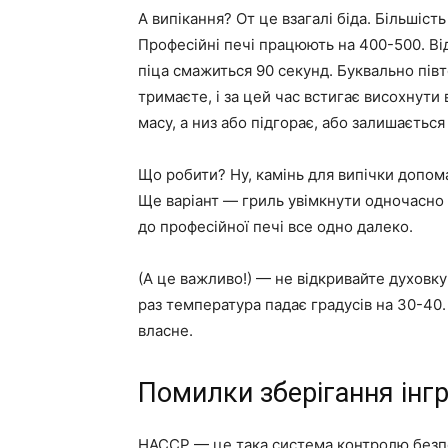
А випікання? От це взагалі біда. Більшіс
Професійні печі працюють на 400-500. Ві
піца смажиться 90 секунд. Буквально півто
тримаєте, і за цей час встигає висохнути
масу, а низ або підгорає, або залишається
Що робити? Ну, камінь для випічки допом
Ще варіант — гриль увімкнути одночасно 
до професійної печі все одно далеко.
(А це важливо!) — не відкривайте духовку
раз температура падає градусів на 30-40.
власне.
Помилки зберігання інг
HACCP — це така система контролю безпек