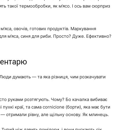
ять такої термообробки, як м’ясо. І ось вам сюрприз
м’яса, овочів, готових продуктів. Маркування
для м’яса, синя для риби. Просто? Дуже. Ефективно?
вентарю
 Люди думають — та яка різниця, чим розкачувати
істо руками розтягують. Чому? Бо качалка вибиває
 пухкі краї, та сама cornicione (борти), яка має бути
 — отримали рівну, але щільну основу. Як млинець.
. Тупий ніж давить помідори, і вони пускають сік.