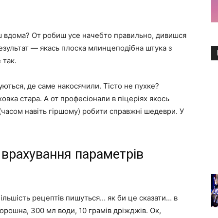
єш вдома? От робиш усе начебто правильно, дивишся
езультат — якась плоска млинцеподібна штука з
 так.
уються, де саме накосячили. Тісто не пухке?
ховка стара. А от професіонали в піцеріях якось
часом навіть гіршому) робити справжні шедеври. У
 врахування параметрів
 більшість рецептів пишуться… як би це сказати… в
борошна, 300 мл води, 10 грамів дріжджів. Ок,