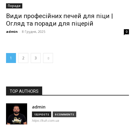
Поради
Види професійних печей для піци |
Огляд та поради для піцерій
admin
-
8 Грудня, 2025
0
1
2
3
TOP AUTHORS
admin
132 POSTS
0 COMMENTS
https://kuh.com.ua