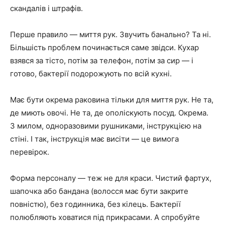
скандалів і штрафів.
Перше правило — миття рук. Звучить банально? Та ні.
Більшість проблем починається саме звідси. Кухар
взявся за тісто, потім за телефон, потім за сир — і
готово, бактерії подорожують по всій кухні.
Має бути окрема раковина тільки для миття рук. Не та,
де миють овочі. Не та, де ополіскують посуд. Окрема.
З милом, одноразовими рушниками, інструкцією на
стіні. І так, інструкція має висіти — це вимога
перевірок.
Форма персоналу — теж не для краси. Чистий фартух,
шапочка або бандана (волосся має бути закрите
повністю), без годинника, без кілець. Бактерії
полюбляють ховатися під прикрасами. А спробуйте