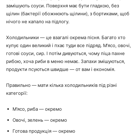
замішують соуси. Поверхня має бути гладкою, без
щілин (бактерії обожнюють щілини), з бортиками, щоб
нічого не капало на підлогу.
Холодильники — це взагалі окрема пісня. Багато хто
купує один великий і пхає туди все підряд. М’ясо, овочі,
готові соуси, сир. І потім дивуються, чому піца пахне
рибою, хоча риби в меню немає. Запахи змішуються,
продукти псуються швидше — от вам і економія.
Правильно — мати кілька холодильників під різні
категорії:
М’ясо, риба — окремо
Овочі, зелень — окремо
Готова продукція — окремо