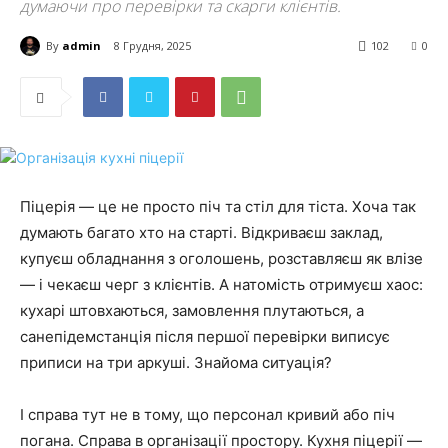
думаючи про перевірки та скарги клієнтів.
By
admin
8 Грудня, 2025
102
0
Піцерія — це не просто піч та стіл для тіста. Хоча так
думають багато хто на старті. Відкриваєш заклад,
купуєш обладнання з оголошень, розставляєш як влізе
— і чекаєш черг з клієнтів. А натомість отримуєш хаос:
кухарі штовхаються, замовлення плутаються, а
санепідемстанція після першої перевірки виписує
приписи на три аркуші. Знайома ситуація?
І справа тут не в тому, що персонал кривий або піч
погана. Справа в організації простору. Кухня піцерії —