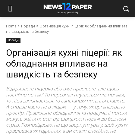
Home
Поради
Організація кухні піцерії: як обладнання впливає
на швидкість та безпеку
Поради
Організація кухні піцерії: як
обладнання впливає на
швидкість та безпеку
Відкриваєте піцерію або вже працюєте, але щось
постійно не так? То персонал плутається під ногами,
то піца запізнюється, то санстанція питання ставить.
А справа часто не в людях — у тому, як організовано
простір. Правильне обладнання та продумані потоки
можуть змінити все: від швидкості подачі до безпеки
страв. Розповідаємо, на що звернути увагу, щоб кухня
працювала як годинник, а ви спали спокійно, не