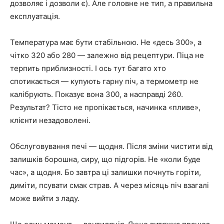
дозволяє і дозволи є). Але головне не тип, а правильна
експлуатація.
Температура має бути стабільною. Не «десь 300», а
чітко 320 або 280 — залежно від рецептури. Піца не
терпить приблизності. І ось тут багато хто
спотикається — купують гарну піч, а термометр не
калібрують. Показує вона 300, а насправді 260.
Результат? Тісто не пропікається, начинка «пливе»,
клієнти незадоволені.
Обслуговування печі — щодня. Після зміни чистити від
залишків борошна, сиру, що підгорів. Не «коли буде
час», а щодня. Бо завтра ці залишки почнуть горіти,
диміти, псувати смак страв. А через місяць піч взагалі
може вийти з ладу.