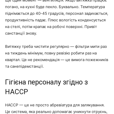
Ще один момент — вентиляція. Якщо витяжка працює
погано, на кухні буде пекло. Буквально. Температура
піднімається до 40-45 градусів, персонал задихається,
продуктивність падає. Плюс вологість конденсується
на стелі, потім крапає на робочі поверхні. Привіт
санстанції знову.
Витяжку треба чистити регулярно — фільтри мити раз
на тиждень мінімум, повну ревізію робити раз на
квартал. Це не рекомендація — це вимога пожежників
та санепідемстанції.
Гігієна персоналу згідно з
HACCP
HACCP — це не просто абревіатура для залякування.
Це система, яка реально допомагає уникнути отруєнь,